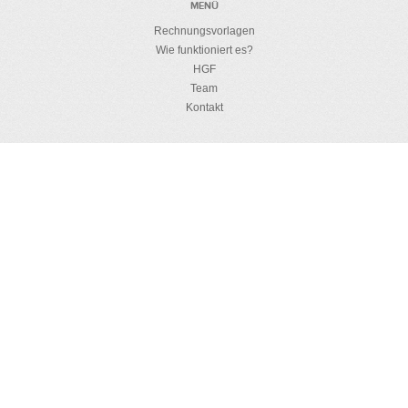
MENÜ
Rechnungsvorlagen
Wie funktioniert es?
HGF
Team
Kontakt
HOKUSPOKUS
Lizenzdetails
Datenschutzerklärung
Rückerstattungspolitik
Sicherheit
RESSOURCEN
Wie kann ich eine HTML Vorlage kreiren?
Anleitungen zur Rechnungsstellung
Blog
Deutsch