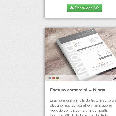
Descarga
$
12
●
Factura comercial – Niana
Esta hermosa plantilla de factura tiene un
disegno muy corporativo y hará que tu
negocio se vea como una compañía
Fortune 500. El lado izquierdo de la