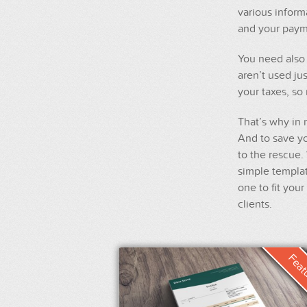
various inform
and your paym
You need also 
aren’t used jus
your taxes, so
That’s why in 
And to save y
to the rescue.
simple templat
one to fit you
clients.