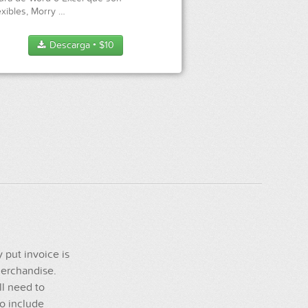
exibles, Morry …
Descarga
$
10
●
y put invoice is
merchandise.
ll need to
to include