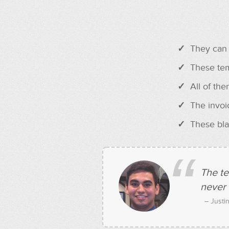
✓
They can 
✓
These tem
✓
All of the
✓
The invoi
✓
These bla
The te
never 
–
Justin