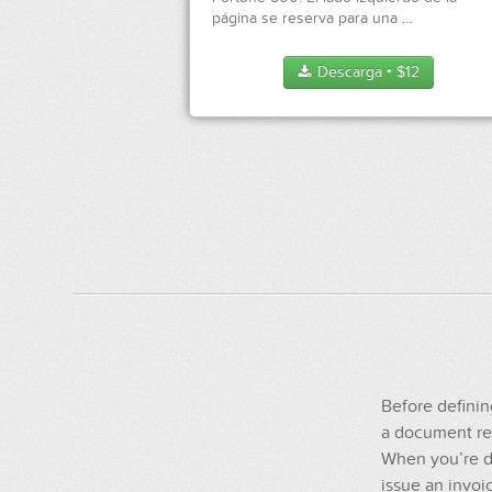
página se reserva para una …
Descarga
$
12
●
Before defining
a document rep
When you’re do
issue an invoi