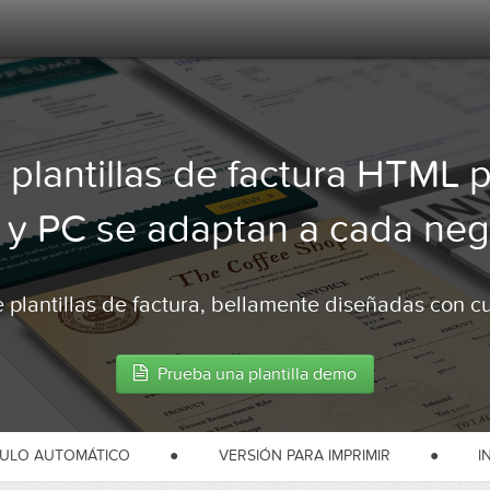
 plantillas de factura HTML 
 y PC se adaptan a cada neg
 plantillas de factura, bellamente diseñadas con c
Prueba una plantilla demo
ULO AUTOMÁTICO
●
VERSIÓN PARA IMPRIMIR
●
I