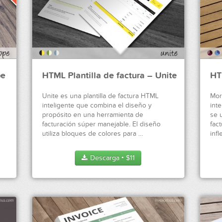
pe
HTML Plantilla de factura – Unite
HT
Unite es una plantilla de factura HTML
Mor
inteligente que combina el diseño y
inte
propósito en una herramienta de
se u
facturación súper manejable. El diseño
fac
utiliza bloques de colores para …
infl
Descarga
$
11
●