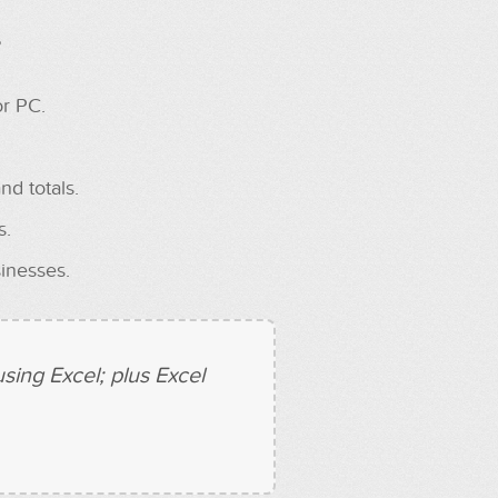
s
r PC.
nd totals.
s.
inesses.
sing Excel; plus Excel