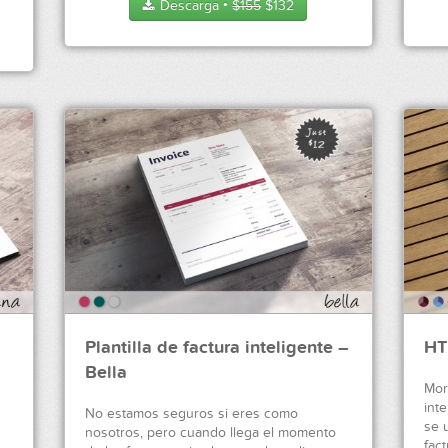
Descarga
$
155
$
132
●
Plantilla de factura inteligente –
HT
Bella
Mor
inte
No estamos seguros si eres como
se u
nosotros, pero cuando llega el momento
fac