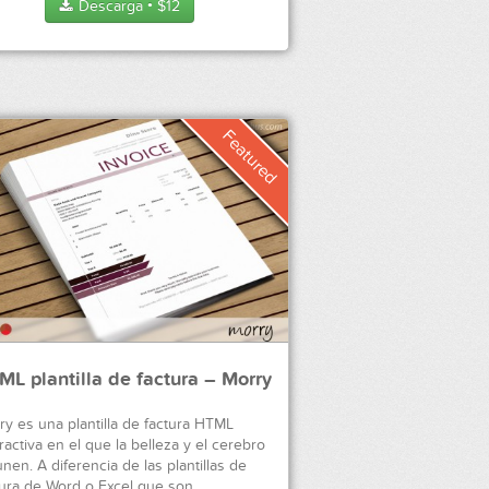
Descarga
$
12
●
ML plantilla de factura – Morry
ry es una plantilla de factura HTML
ractiva en el que la belleza y el cerebro
nen. A diferencia de las plantillas de
tura de Word o Excel que son