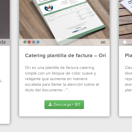
Catering plantilla de factura – Ori
Pla
Ori es una plantilla de factura catering
Clea
simple con un bloque de color suave y
dis
relajante que aumenta en maniera
rep
s,
escalada para llamar la atención sobre el
ase
título del documento - "…
plan
Descarga
$
11
●