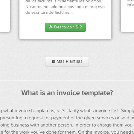
de las facturas, simplemente las odiamos.
infl
Nosotros no sólo odiamos todo el proceso
de escritura de facturas, …
Descarga
$
12
●
Más Plantillas
What is an invoice template?
 what invoice template is, let’s clarify what’s invoice first. Simpl
resenting a request for payment of the given services or sold 
ing business with another person, in order to charge them you’
ce for the work you’ve done for them. On the invoice, you need 