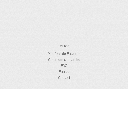
MENU
Modèles de Factures
Comment ça marche
FAQ
Équipe
Contact
CHARABIA
Details de licence
Politique d'intimité
Politique de remboursement
Sécurité