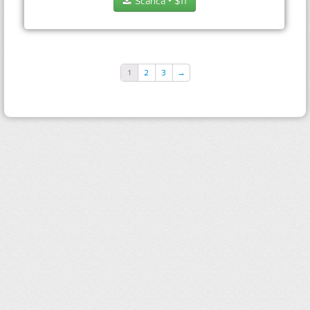
Scarica
$
11
●
1
2
3
→