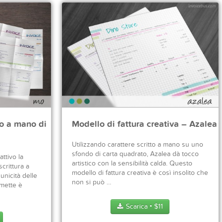
to a mano di
Modello di fattura creativa – Azalea
Utilizzando carattere scritto a mano su uno
sfondo di carta quadrato, Azalea dà tocco
ttivo la
artistico con la sensibilità calda. Questo
scrittura a
modello di fattura creativa è così insolito che
unicità delle
non si può …
smette è
Scarica
$
11
●