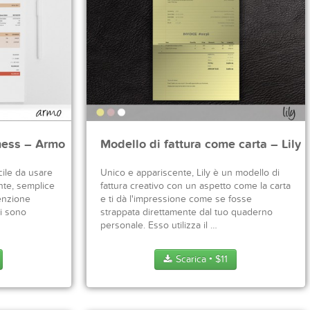
iness – Armo
Modello di fattura come carta – Lily
cile da usare
Unico e appariscente, Lily è un modello di
nte, semplice
fattura creativo con un aspetto come la carta
tenzione
e ti dà l'impressione come se fosse
ni sono
strappata direttamente dal tuo quaderno
personale. Esso utilizza il …
Scarica
$
11
●