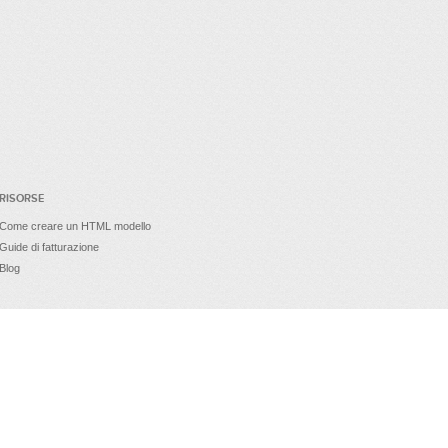
RISORSE
Come creare un HTML modello
Guide di fatturazione
Blog
secure site