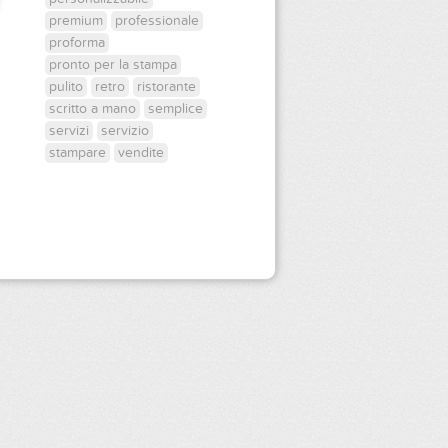
premium
professionale
proforma
pronto per la stampa
pulito
retro
ristorante
scritto a mano
semplice
servizi
servizio
stampare
vendite