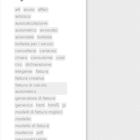
a4
acuto
affari
artistico
autocalculazione
automatico
avvocato
aziendale
bolletta
bolletta per i servizi
cancelleria
cartaceo
chiaro
consulente
cool
css
dichiarazione
elegante
fattura
fattura creativa
fattura di calcolo
automatico
generatore di fattura
generico
html
html5
js
modelli di fattura migliori
modello
modello di fattura
moderno
pdf
personalizzabile