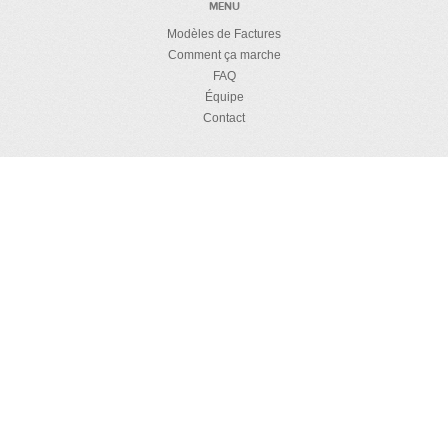
MENU
Modèles de Factures
Comment ça marche
FAQ
Équipe
Contact
CHARABIA
Details de licence
Politique d'intimité
Politique de remboursement
Sécurité
RESSOURCES
Comment créer un HTML modèle
Guides de facturation
Blog
Français