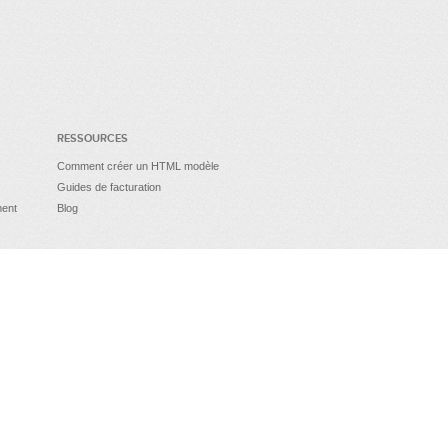
RESSOURCES
Comment créer un HTML modèle
Guides de facturation
ment
Blog
secure site
Crafted with
by
Invoicebus.com