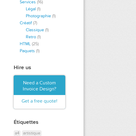
Services
(16)
Légal
(1)
Photographie
(1)
Créatif
(7)
Classique
(1)
Retro
(1)
HTML
(25)
Paquets
(1)
Hire us
Need a Custom
Invoice Design?
Get a free quote!
Étiquettes
a4
artistique