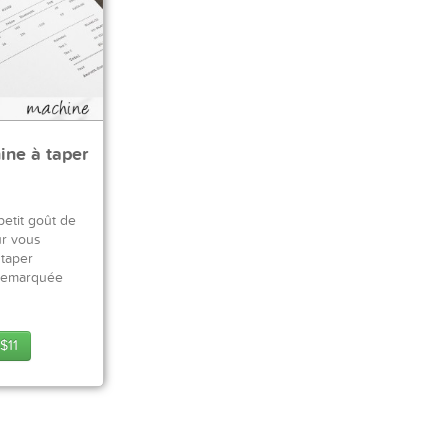
ine à taper
etit goût de
ur vous
 taper
 remarquée
$
11