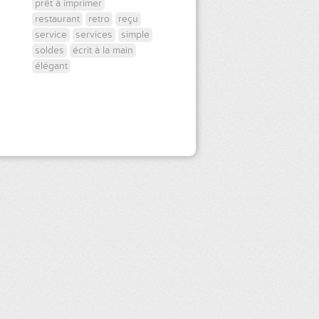
prêt à imprimer
restaurant
retro
reçu
service
services
simple
soldes
écrit à la main
élégant